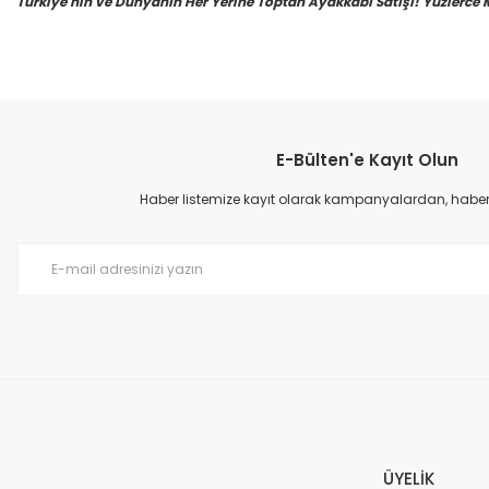
Türkiye'nin ve Dünyanın Her Yerine Toptan Ayakkabı Satışı! Yüzlerce Mod
E-Bülten'e Kayıt Olun
Haber listemize kayıt olarak kampanyalardan, haberda
ÜYELİK