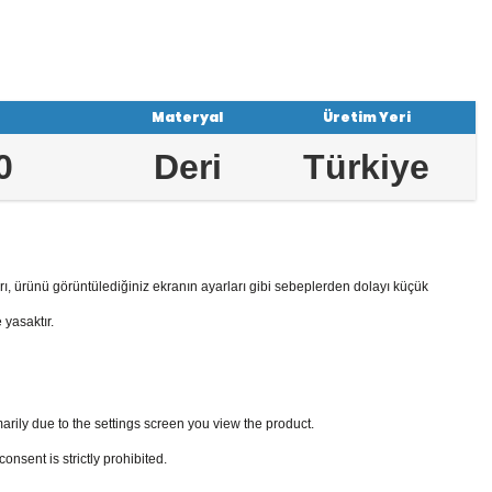
Materyal
Üretim Yeri
0
Deri
Türkiye
rı, ürünü görüntülediğiniz ekranın ayarları gibi sebeplerden dolayı küçük
 yasaktır.
arily due to the settings screen you view the product.
sent is strictly prohibited.