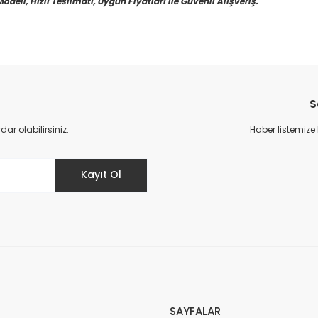
eli, Hızlı Teslimatı, Uygun Fiyatları ile Güvenli Alışveriş.
S
r olabilirsiniz.
Haber listemize
Kayıt Ol
SAYFALAR