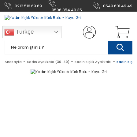
0212 516 69 69
0549 601 49 49
0506 354 40 35
Türkçe
Anasayfa
Kadın Ayakkabı (36-40)
Kadın Kışlık Ayakkabı
Kadın Kışlık