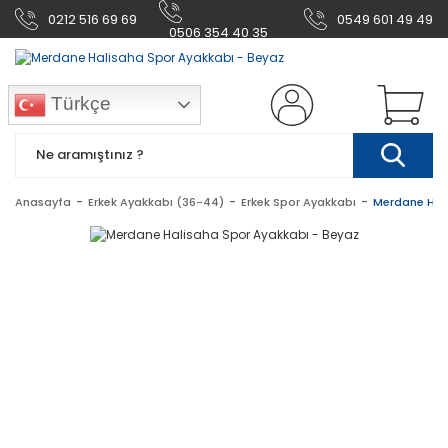
0212 516 69 69
0549 601 49 49
0506 354 40 35
Türkçe
Anasayfa
Erkek Ayakkabı (36-44)
Erkek Spor Ayakkabı
Merdane Hal