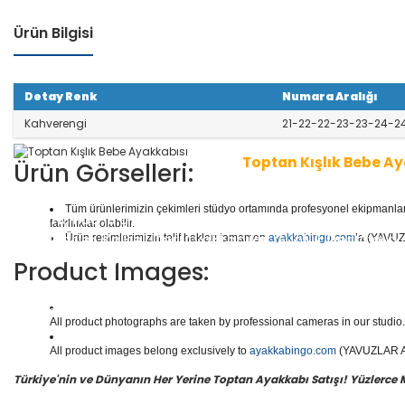
Ürün Bilgisi
Detay Renk
Numara Aralığı
Kahverengi
21-22-22-23-23-24-2
Toptan Kışlık Bebe A
Ürün Görselleri:
Tüm ürünlerimizin çekimleri stüdyo ortamında profesyonel ekipmanlar ku
1 seri içinde 10 çift ayakkabı bulunur.
Toptan Kışlık Be
farklılıklar olabilir.
r, Babetler, Kaliteli Deri Ayakkabılar, Günlük Deri Ayakk
Ürün resimlerimizin telif hakları tamamen
ayakkabingo.com
’a (YAVUZL
ve daha binlerce model bebe ayakkabısı mevcuttur.
Product Images:
Yüzlerce modeli, hızlı teslimatı, uygun
toptan kışlık b
işin en doğru adresi Yavuzlar Ayakkabı!
All product photographs are taken by professional cameras in our studio. 
All product images belong exclusively to
ayakkabingo.com
(YAVUZLAR AYA
Türkiye'nin ve Dünyanın Her Yerine Toptan Ayakkabı Satışı! Yüzlerce Mod