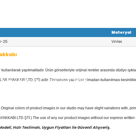
Materyal
4-25
Vinlex
yakkabı
llanılarak yapılmaktadır. Ürün görselleriyle orijinal renkler arasında stüdyo ışıkla
be Ayakkabı
kategorisinde; Sandaletle
abılar, Keten - Kot Ayakkabılar, Botlar
AR AYAKKABI LTD.ŞTİ) aittir. Firmamızın yazılı izni olmadan kullanılması kesinlikle
ebe ayakkabı
fiyatları ile güvenli alışver
Original colors of product images in our studio may have slight variations with, prim
KKABI LTD.ŞTİ.) The use of any our product images without our express written con
eli, Hızlı Teslimatı, Uygun Fiyatları ile Güvenli Alışveriş.