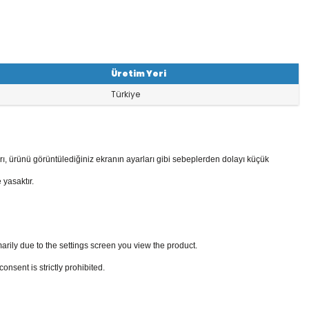
Üretim Yeri
Türkiye
rı, ürünü görüntülediğiniz ekranın ayarları gibi sebeplerden dolayı küçük
 yasaktır.
arily due to the settings screen you view the product.
sent is strictly prohibited.