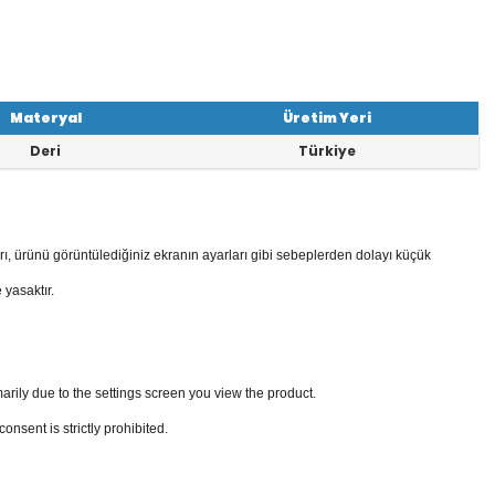
Materyal
Üretim Yeri
Deri
Türkiye
rı, ürünü görüntülediğiniz ekranın ayarları gibi sebeplerden dolayı küçük
 yasaktır.
arily due to the settings screen you view the product.
sent is strictly prohibited.