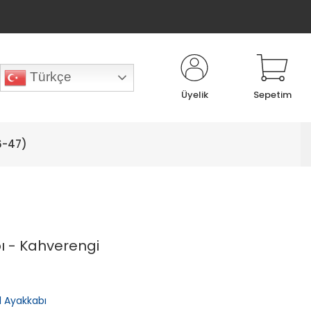
Türkçe
Üyelik
Sepetim
6-47)
bı - Kahverengi
ul Ayakkabı