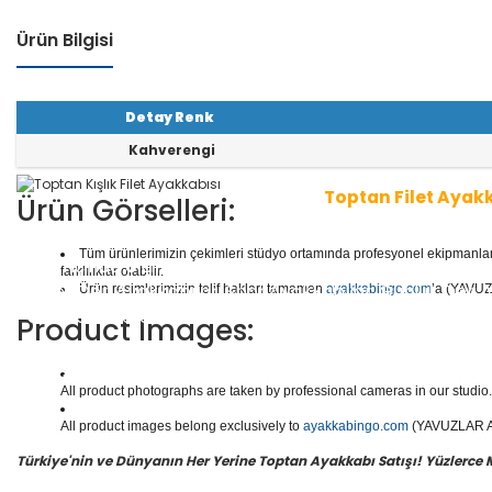
Ürün Bilgisi
Detay Renk
Kahverengi
Toptan Filet Ayak
Ürün Görselleri:
Tüm ürünlerimizin çekimleri stüdyo ortamında profesyonel ekipmanlar ku
1 seri içinde
8
çift ayakkabı bulunur.
Toptan Filet Ayak
farklılıklar olabilir.
aliteli Deri Ayakkabılar, Spor Ayakkabılar, Günlük Deri
Ürün resimlerimizin telif hakları tamamen
ayakkabingo.com
’a (YAVUZL
e daha binlerce model filet ayakkabısı mevcuttur.
Product Images:
Yüzlerce modeli, hızlı teslimatı, uygun
toptan filet ay
doğru adresi Yavuzlar Ayakkabı!
All product photographs are taken by professional cameras in our studio. 
All product images belong exclusively to
ayakkabingo.com
(YAVUZLAR AYA
Türkiye'nin ve Dünyanın Her Yerine Toptan Ayakkabı Satışı! Yüzlerce Mod