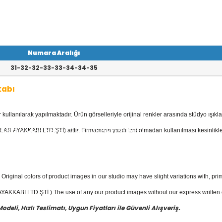
Numara Aralığı
31-32-32-33-33-34-34-35
kabı
llanılarak yapılmaktadır. Ürün görselleriyle orijinal renkler arasında stüdyo ışıkla
kabı
kategorisinde; Botlar, Çizmeler, K
 Ayakkabılar, Keten - Kot Ayakkabılar v
AR AYAKKABI LTD.ŞTİ) aittir. Firmamızın yazılı izni olmadan kullanılması kesinlikle
akkabı
fiyatları ile güvenli alışverişin en
Original colors of product images in our studio may have slight variations with, prim
KKABI LTD.ŞTİ.) The use of any our product images without our express written con
eli, Hızlı Teslimatı, Uygun Fiyatları ile Güvenli Alışveriş.