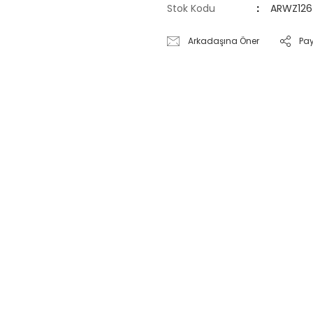
Stok Kodu
ARWZ126
Arkadaşına Öner
Pa