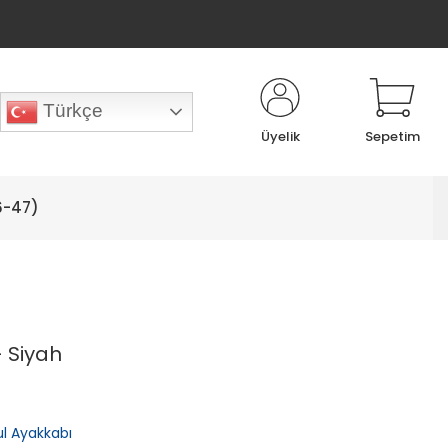
Türkçe
Üyelik
Sepetim
6-47)
- Siyah
ul Ayakkabı