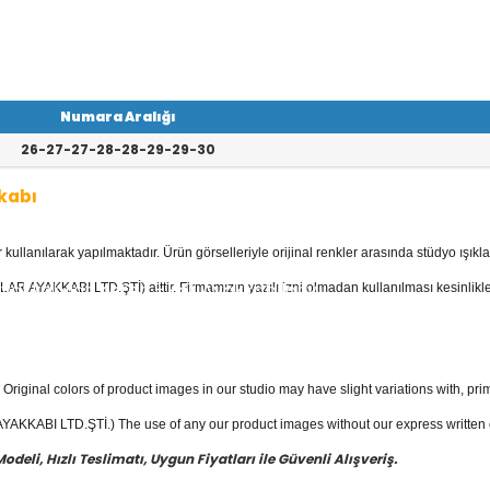
Numara Aralığı
26-27-27-28-28-29-29-30
kabı
llanılarak yapılmaktadır. Ürün görselleriyle orijinal renkler arasında stüdyo ışıkla
kkabı
kategorisinde; Botlar, Çizmeler, K
 Ayakkabılar, Keten - Kot Ayakkabılar v
AR AYAKKABI LTD.ŞTİ) aittir. Firmamızın yazılı izni olmadan kullanılması kesinlikle
yakkabı
fiyatları ile güvenli alışverişin e
Original colors of product images in our studio may have slight variations with, prim
KKABI LTD.ŞTİ.) The use of any our product images without our express written con
eli, Hızlı Teslimatı, Uygun Fiyatları ile Güvenli Alışveriş.