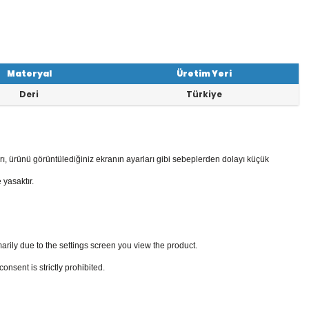
Materyal
Üretim Yeri
Deri
Türkiye
rı, ürünü görüntülediğiniz ekranın ayarları gibi sebeplerden dolayı küçük
 yasaktır.
arily due to the settings screen you view the product.
sent is strictly prohibited.