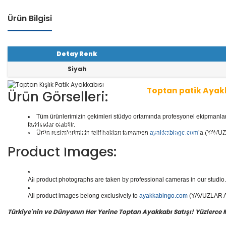
Ürün Bilgisi
Detay Renk
Siyah
Toptan patik Ayak
Ürün Görselleri:
Tüm ürünlerimizin çekimleri stüdyo ortamında profesyonel ekipmanlar ku
1 seri içinde
8
çift ayakkabı bulunur.
Toptan Patik Aya
farklılıklar olabilir.
aliteli Deri Ayakkabılar, Spor Ayakkabılar, Günlük Deri
Ürün resimlerimizin telif hakları tamamen
ayakkabingo.com
’a (YAVUZL
e daha binlerce model patik ayakkabısı mevcuttur.
Product Images:
Yüzlerce modeli, hızlı teslimatı, uygun
toptan patik a
n doğru adresi Yavuzlar Ayakkabı!
All product photographs are taken by professional cameras in our studio. 
All product images belong exclusively to
ayakkabingo.com
(YAVUZLAR AYA
Türkiye'nin ve Dünyanın Her Yerine Toptan Ayakkabı Satışı! Yüzlerce Mod