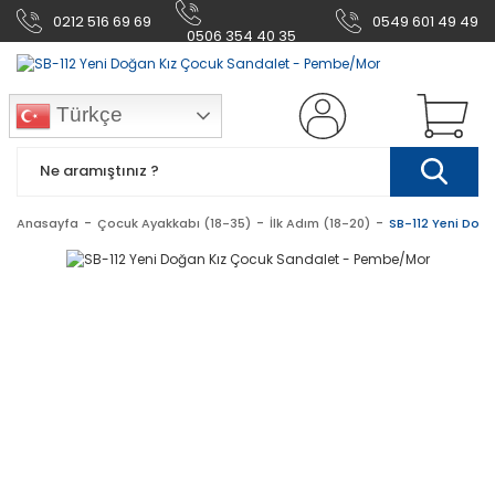
0212 516 69 69
0549 601 49 49
0506 354 40 35
Türkçe
Anasayfa
Çocuk Ayakkabı (18-35)
İlk Adım (18-20)
SB-112 Yeni Doğ