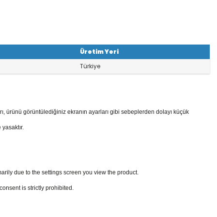
Üretim Yeri
Türkiye
rı, ürünü görüntülediğiniz ekranın ayarları gibi sebeplerden dolayı küçük
 yasaktır.
arily due to the settings screen you view the product.
sent is strictly prohibited.