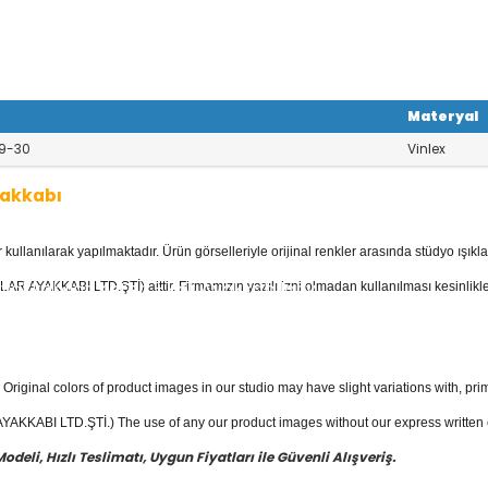
Materyal
9-30
Vinlex
yakkabı
llanılarak yapılmaktadır. Ürün görselleriyle orijinal renkler arasında stüdyo ışıkla
kkabı
kategorisinde; Botlar, Çizmeler, K
 Ayakkabılar, Keten - Kot Ayakkabılar v
AR AYAKKABI LTD.ŞTİ) aittir. Firmamızın yazılı izni olmadan kullanılması kesinlikle
yakkabı
fiyatları ile güvenli alışverişin e
Original colors of product images in our studio may have slight variations with, prim
KKABI LTD.ŞTİ.) The use of any our product images without our express written con
eli, Hızlı Teslimatı, Uygun Fiyatları ile Güvenli Alışveriş.