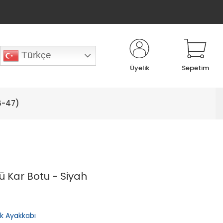
Türkçe
Üyelik
Sepetim
6-47)
lü Kar Botu - Siyah
lık Ayakkabı