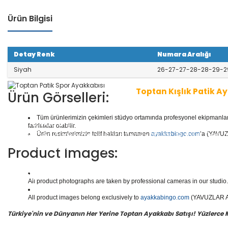
Ürün Bilgisi
Detay Renk
Numara Aralığı
Siyah
26-27-27-28-28-29-2
Toptan Kışlık Patik A
Ürün Görselleri:
Tüm ürünlerimizin çekimleri stüdyo ortamında profesyonel ekipmanlar ku
1 seri içinde
8
çift ayakkabı bulunur.
Toptan Patik Aya
farklılıklar olabilir.
aliteli Deri Ayakkabılar, Spor Ayakkabılar, Günlük Deri
Ürün resimlerimizin telif hakları tamamen
ayakkabingo.com
’a (YAVUZL
e daha binlerce model patik ayakkabısı mevcuttur.
Product Images:
Yüzlerce modeli, hızlı teslimatı, uygun
toptan patik a
n doğru adresi Yavuzlar Ayakkabı!
All product photographs are taken by professional cameras in our studio. 
All product images belong exclusively to
ayakkabingo.com
(YAVUZLAR AYA
Türkiye'nin ve Dünyanın Her Yerine Toptan Ayakkabı Satışı! Yüzlerce Mod