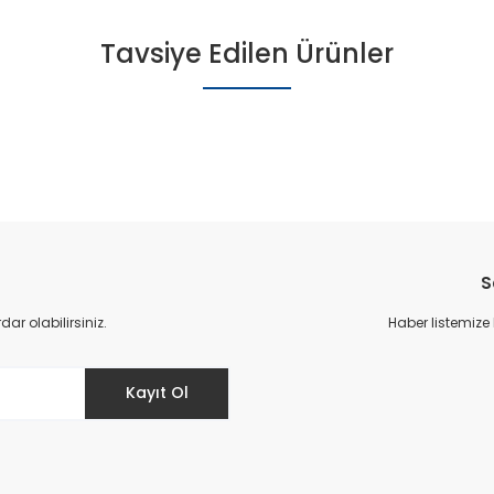
Tavsiye Edilen Ürünler
S
r olabilirsiniz.
Haber listemize
Kayıt Ol
Tomkids-9 Patik Spor Ayakkabı - Krem
Tomki