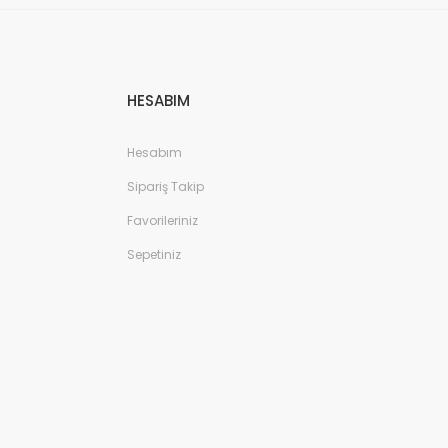
HESABIM
Hesabım
Sipariş Takip
Favorileriniz
Sepetiniz
omkids-9 Patik Spor Ayakkabı - Siyah