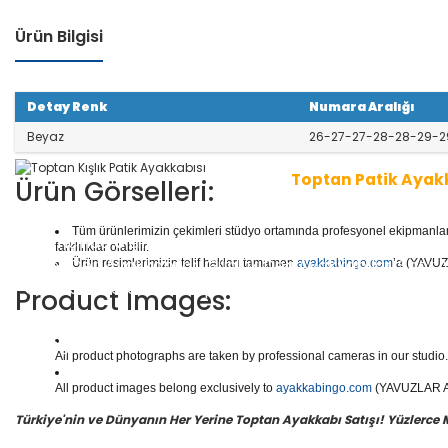
Ürün Bilgisi
Detay Renk
Numara Aralığı
Beyaz
26-27-27-28-28-29-2
Toptan Patik Ayak
Ürün Görselleri:
Tüm ürünlerimizin çekimleri stüdyo ortamında profesyonel ekipmanlar ku
1 seri içinde
8
çift ayakkabı bulunur.
Toptan Patik Aya
farklılıklar olabilir.
aliteli Deri Ayakkabılar, Günlük Deri Ayakkabılar, Spor
Ürün resimlerimizin telif hakları tamamen
ayakkabingo.com
’a (YAVUZL
e daha binlerce model patik ayakkabı mevcuttur.
Product Images:
Yüzlerce modeli, hızlı teslimatı, uygun
toptan patik a
n doğru adresi Yavuzlar Ayakkabı!
All product photographs are taken by professional cameras in our studio. 
All product images belong exclusively to
ayakkabingo.com
(YAVUZLAR AYA
Türkiye'nin ve Dünyanın Her Yerine Toptan Ayakkabı Satışı! Yüzlerce Mod