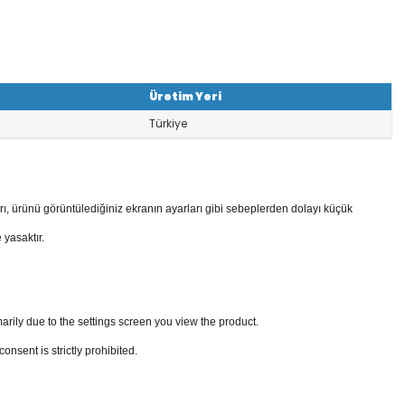
Üretim Yeri
Türkiye
rı, ürünü görüntülediğiniz ekranın ayarları gibi sebeplerden dolayı küçük
 yasaktır.
arily due to the settings screen you view the product.
sent is strictly prohibited.