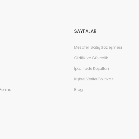
SAYFALAR
Mesafeli Satış Sözleşmesi
Gizlilik ve Güvenlik
İptal İade Koşullari
Kişisel Veriler Politikası
 Formu
Blog
T
Tomkids-9 Patik Spor Ayakkabı - Pembe