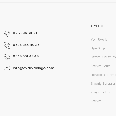
ÜYELİK
0212 516 69 69
Yeni Üyelik
0506 354 40 35
Üye Girişi
0549 601 49 49
Şifremi Unuttum
İletişim Formu
info@ayakkabingo.com
Havale Bildirim
Tomkids-9 Patik Spor Ayakkabı - Turkuaz
Sipariş Sorgula
Kargo Takibi
İletişim