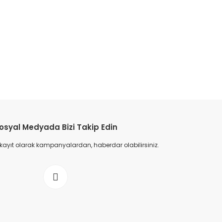
osyal Medyada Bizi Takip Edin
 kayıt olarak kampanyalardan, haberdar olabilirsiniz.
ds-9 Patik Spor Ayakkabı - Yavruağzı