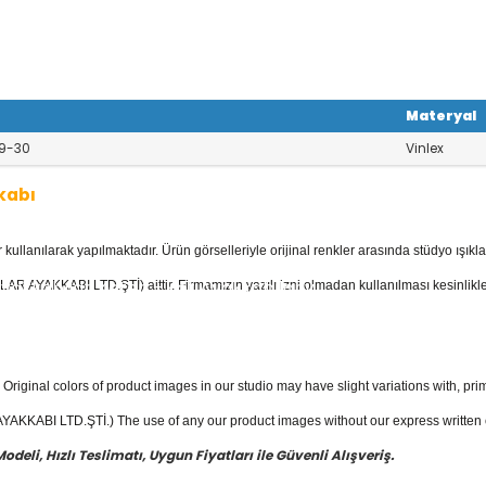
Materyal
9-30
Vinlex
kabı
llanılarak yapılmaktadır. Ürün görselleriyle orijinal renkler arasında stüdyo ışıkla
kkabı
kategorisinde; Botlar, Çizmeler, K
 Ayakkabılar, Keten - Kot Ayakkabılar v
AR AYAKKABI LTD.ŞTİ) aittir. Firmamızın yazılı izni olmadan kullanılması kesinlikle
yakkabı
fiyatları ile güvenli alışverişin e
Original colors of product images in our studio may have slight variations with, prim
KKABI LTD.ŞTİ.) The use of any our product images without our express written con
eli, Hızlı Teslimatı, Uygun Fiyatları ile Güvenli Alışveriş.