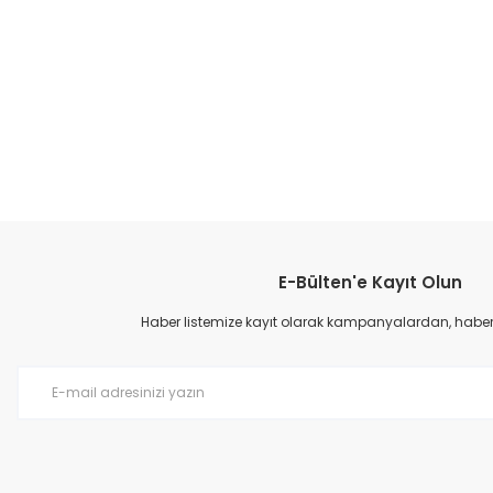
E-Bülten'e Kayıt Olun
Haber listemize kayıt olarak kampanyalardan, haberda
Tomkids-9 Patik Spor Ayakkabı - Siyah