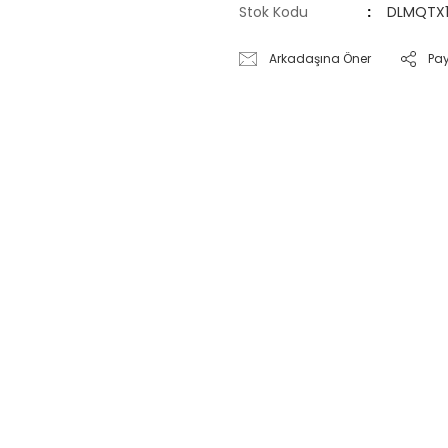
Stok Kodu
DLMQTX
Arkadaşına Öner
Pa