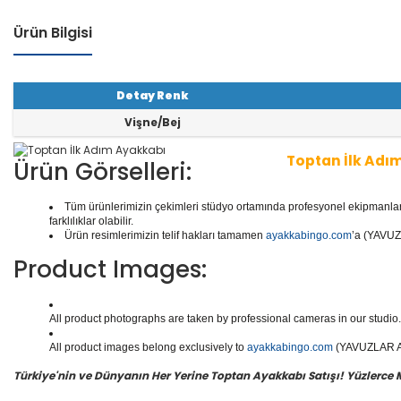
Ürün Bilgisi
Detay Renk
Vişne/Bej
Toptan İlk Adı
Ürün Görselleri:
Tüm ürünlerimizin çekimleri stüdyo ortamında profesyonel ekipmanlar ku
1 seri içinde
6
çift ayakkabı bulunur.
Toptan İlk Adım
ka
farklılıklar olabilir.
k Adımlar, Ortopedik İlk Adımlar ve daha binlerce mode
Ürün resimlerimizin telif hakları tamamen
ayakkabingo.com
’a (YAVUZL
Product Images:
Yüzlerce modeli, hızlı teslimatı, uygun
toptan yeni do
rişin en doğru adresi Yavuzlar Ayakkabı!
All product photographs are taken by professional cameras in our studio. 
All product images belong exclusively to
ayakkabingo.com
(YAVUZLAR AYA
Türkiye'nin ve Dünyanın Her Yerine Toptan Ayakkabı Satışı! Yüzlerce Mod