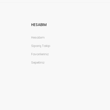
yaz/Siyah/Pembe
HESABIM
Hesabım
Sipariş Takip
Favorileriniz
Sepetiniz
i Doğan Çocuk Sandalet - Gri/Beyaz