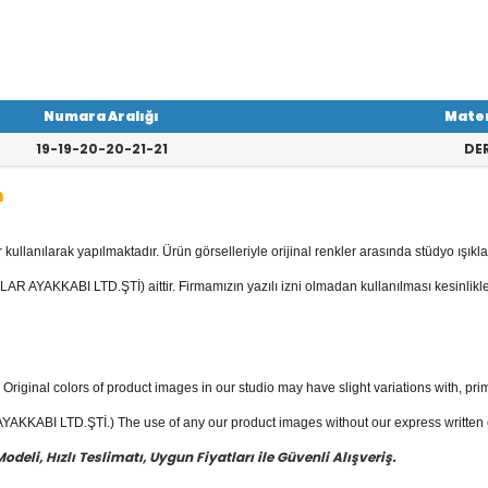
Numara Aralığı
Mate
19-19-20-20-21-21
DER
m
llanılarak yapılmaktadır. Ürün görselleriyle orijinal renkler arasında stüdyo ışıkla
tegorisinde; Sandaletler, Kaliteli Deri İl
l ilk adım mevcuttur.
AR AYAKKABI LTD.ŞTİ) aittir. Firmamızın yazılı izni olmadan kullanılması kesinlikle
ğan ayakkabı
fiyatları ile güvenli alışve
Original colors of product images in our studio may have slight variations with, prim
KKABI LTD.ŞTİ.) The use of any our product images without our express written con
eli, Hızlı Teslimatı, Uygun Fiyatları ile Güvenli Alışveriş.