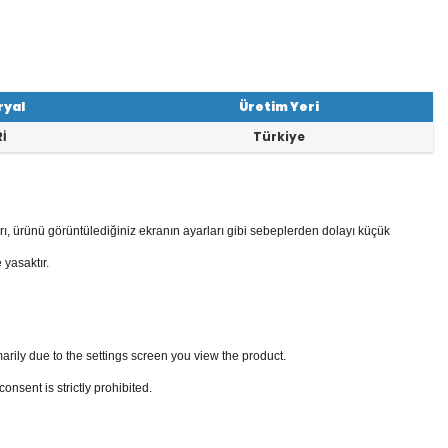
ryal
Üretim Yeri
İ
Türkiye
rı, ürünü görüntülediğiniz ekranın ayarları gibi sebeplerden dolayı küçük
 yasaktır.
arily due to the settings screen you view the product.
sent is strictly prohibited.