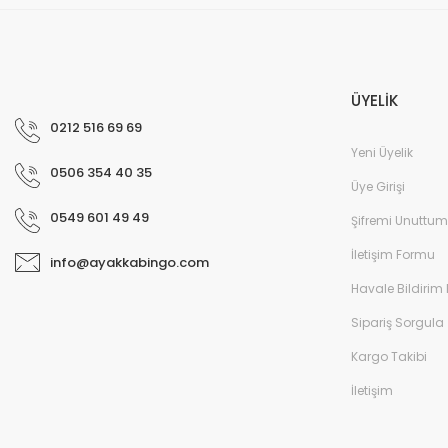
Yeni Doğan Kız Çocuk Sandalet - Beyaz/Mor/
ÜYELİK
0212 516 69 69
Yeni Üyelik
0506 354 40 35
Üye Girişi
0549 601 49 49
Şifremi Unuttum
İletişim Formu
info@ayakkabingo.com
Havale Bildirim
Sipariş Sorgula
Kargo Takibi
Yeni Doğan Çocuk Sandalet - Haki/Beyaz
İletişim