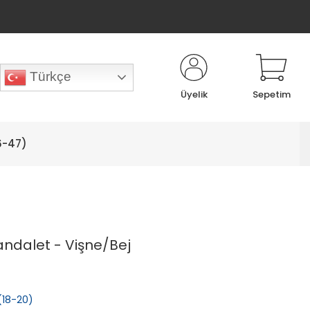
Türkçe
Üyelik
Sepetim
6-47)
ndalet - Vişne/Bej
 (18-20)