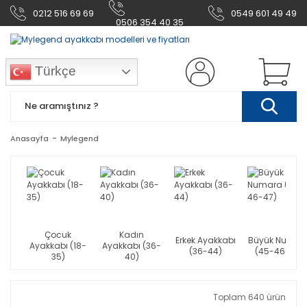
0212 516 69 69
0549 601 49 49
0506 354 40 35
Türkçe
Anasayfa
Mylegend
Çocuk
Kadın
Erkek Ayakkabı
Büyük Numar
Ayakkabı (18-
Ayakkabı (36-
(36-44)
(45-46-47)
35)
40)
Toplam 640 ürün