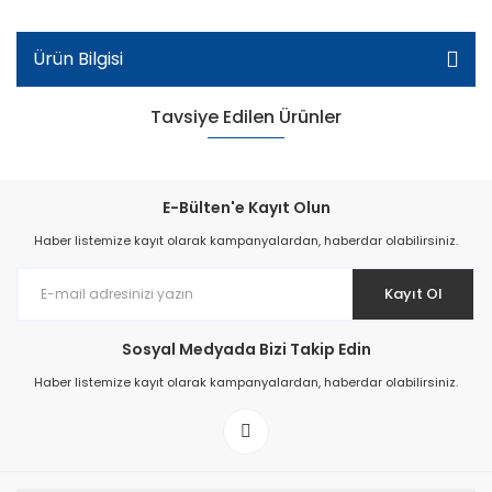
Ürün Bilgisi
Tavsiye Edilen Ürünler
E-Bülten'e Kayıt Olun
Haber listemize kayıt olarak kampanyalardan, haberdar olabilirsiniz.
Kayıt Ol
Sosyal Medyada Bizi Takip Edin
106-T Klasik Kadın Terlik - Taba
Haber listemize kayıt olarak kampanyalardan, haberdar olabilirsiniz.