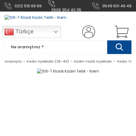
0212 516 69 69
0549 601 49 49
0506 354 40 35
Türkçe
Anasayfa
Kadın Ayakkabı (36-40)
Kadın Yazlık Ayakkabı
Kadın Terl