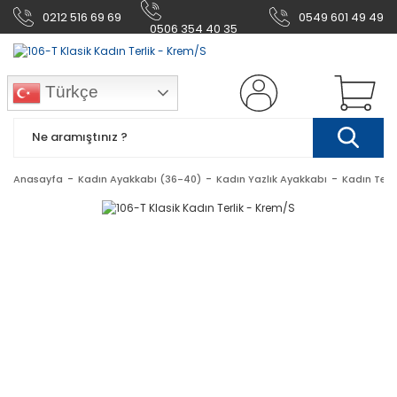
0212 516 69 69
0549 601 49 49
0506 354 40 35
Türkçe
Anasayfa
Kadın Ayakkabı (36-40)
Kadın Yazlık Ayakkabı
Kadın Terl