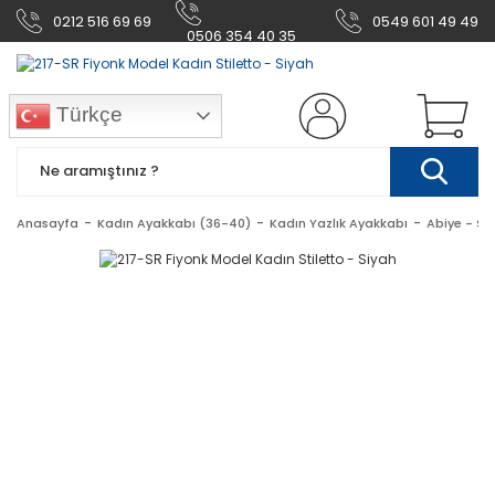
0212 516 69 69
0549 601 49 49
0506 354 40 35
Türkçe
Anasayfa
Kadın Ayakkabı (36-40)
Kadın Yazlık Ayakkabı
Abiye - Sti