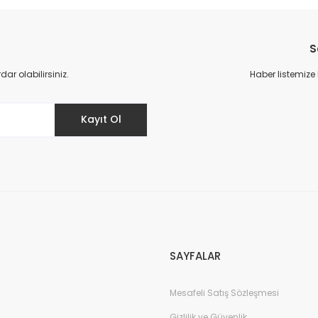
S
r olabilirsiniz.
Haber listemize
Kayıt Ol
SAYFALAR
Mesafeli Satış Sözleşmesi
Gizlilik ve Güvenlik