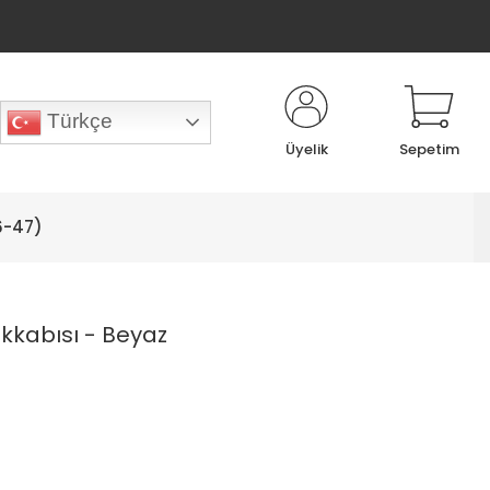
Türkçe
Üyelik
Sepetim
6-47)
kkabısı - Beyaz