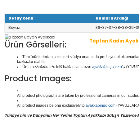
Detay Renk
Numara Aralığı
Beyaz
36-37-37-38-38-39-3
Toptan Kadın Ayak
Ürün Görselleri:
Tüm ürünlerimizin çekimleri stüdyo ortamında profesyonel ekipmanlar ku
1 seri içinde
8
çift ayakkabı bulunur.
Toptan Kadın/Ba
farklılıklar olabilir.
r, Abiyeler, Babetler, Kaliteli Deri Ayakkabılar, Günlük
Ürün resimlerimizin telif hakları tamamen
ayakkabingo.com
’a (YAVUZL
ar, Botlar ve daha binlerce model kadın/bayan ayakka
Product Images:
Yüzlerce modeli, hızlı teslimatı, uygun
toptan bayan a
en doğru adresi Yavuzlar Ayakkabı!
All product photographs are taken by professional cameras in our studio. 
All product images belong exclusively to
ayakkabingo.com
(YAVUZLAR AYA
Türkiye'nin ve Dünyanın Her Yerine Toptan Ayakkabı Satışı! Yüzlerce Mod