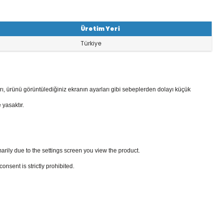
Üretim Yeri
Türkiye
rı, ürünü görüntülediğiniz ekranın ayarları gibi sebeplerden dolayı küçük
 yasaktır.
arily due to the settings screen you view the product.
sent is strictly prohibited.