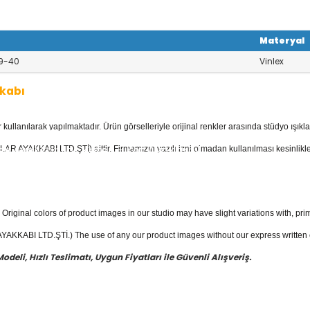
Materyal
9-40
Vinlex
kabı
llanılarak yapılmaktadır. Ürün görselleriyle orijinal renkler arasında stüdyo ışıkla
yan Ayakkabı
kategorisinde; Stilettola
 Deri Ayakkabılar, Keten - Kot Ayakkabıl
AR AYAKKABI LTD.ŞTİ) aittir. Firmamızın yazılı izni olmadan kullanılması kesinlikle
bısı mevcuttur.
yakkabı
fiyatları ile güvenli alışverişin
Original colors of product images in our studio may have slight variations with, prim
KKABI LTD.ŞTİ.) The use of any our product images without our express written con
eli, Hızlı Teslimatı, Uygun Fiyatları ile Güvenli Alışveriş.