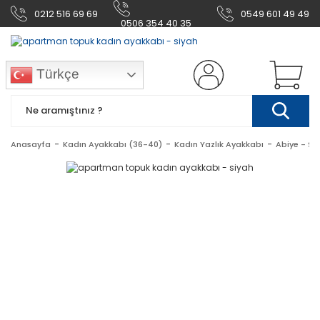
0212 516 69 69
0549 601 49 49
0506 354 40 35
Türkçe
Anasayfa
Kadın Ayakkabı (36-40)
Kadın Yazlık Ayakkabı
Abiye - Sti