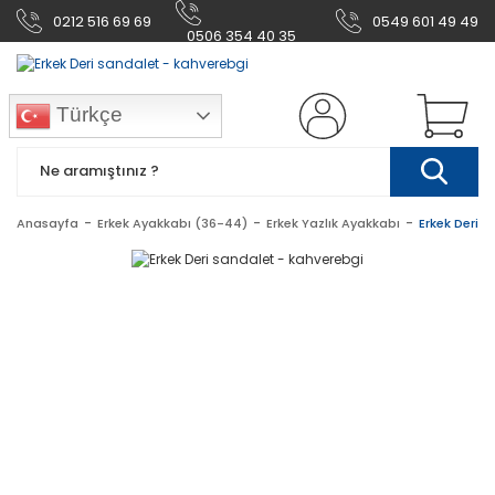
0212 516 69 69
0549 601 49 49
0506 354 40 35
Türkçe
Anasayfa
Erkek Ayakkabı (36-44)
Erkek Yazlık Ayakkabı
Erkek Deri 