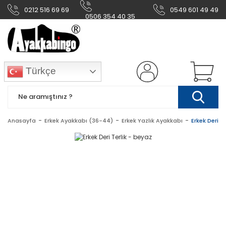
0212 516 69 69
0549 601 49 49
0506 354 40 35
Türkçe
Anasayfa
Erkek Ayakkabı (36-44)
Erkek Yazlık Ayakkabı
Erkek Deri T