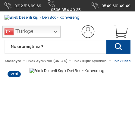
0212 516 69 69
0549 601 49 49
0506 354 40 35
Türkçe
Anasayfa
Erkek Ayakkabı (36-44)
Erkek Kışlık Ayakkabı
Erkek Desenli
YENİ