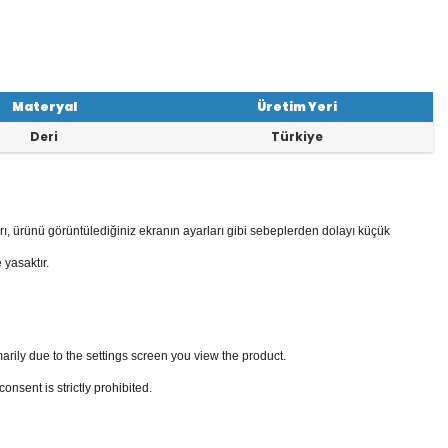
Materyal
Üretim Yeri
Deri
Türkiye
rı, ürünü görüntülediğiniz ekranın ayarları gibi sebeplerden dolayı küçük
 yasaktır.
arily due to the settings screen you view the product.
sent is strictly prohibited.