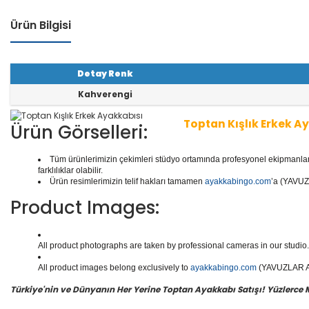
Ürün Bilgisi
Detay Renk
Kahverengi
Toptan Kışlık Erkek A
Ürün Görselleri:
Tüm ürünlerimizin çekimleri stüdyo ortamında profesyonel ekipmanlar ku
1 seri içinde
8
çift ayakkabı bulunur.
Toptan Kışlık Erk
farklılıklar olabilir.
Ayakkabılar, Botlar, Çizmeler, Kaliteli Deri Ayakkabıla
Ürün resimlerimizin telif hakları tamamen
ayakkabingo.com
’a (YAVUZL
bılar ve daha binlerce model erkek ayakkabısı mevcut
Product Images:
Yüzlerce modeli, hızlı teslimatı, uygun
toptan kışlık e
rişin en doğru adresi Yavuzlar Ayakkabı!
All product photographs are taken by professional cameras in our studio. 
All product images belong exclusively to
ayakkabingo.com
(YAVUZLAR AYA
Türkiye'nin ve Dünyanın Her Yerine Toptan Ayakkabı Satışı! Yüzlerce Mod