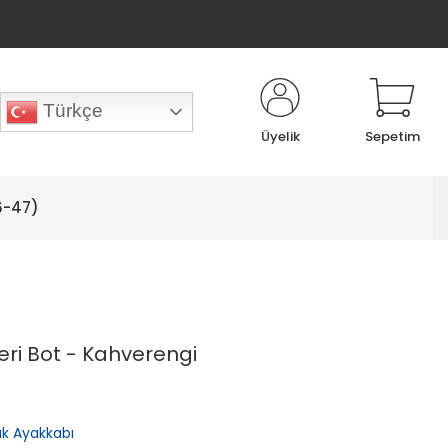
Türkçe
Üyelik
Sepetim
6-47)
Deri Bot - Kahverengi
lık Ayakkabı