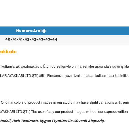
Numara Aralığı
40-41-41-42-42-43-43-44
yakkabı
llanılarak yapılmaktadır. Ürün görselleriyle orijinal renkler arasında stüdyo ışıkla
ek Ayakkabı
kategorisinde; Deri Günlük
r, Trekking ayakkabılar, Outdoor ayakka
AR AYAKKABI LTD.ŞTİ) aittir. Firmamızın yazılı izni olmadan kullanılması kesinlikle
tur.
rkek ayakkabı
fiyatları ile güvenli alışve
Original colors of product images in our studio may have slight variations with, prim
KKABI LTD.ŞTİ.) The use of any our product images without our express written con
eli, Hızlı Teslimatı, Uygun Fiyatları ile Güvenli Alışveriş.