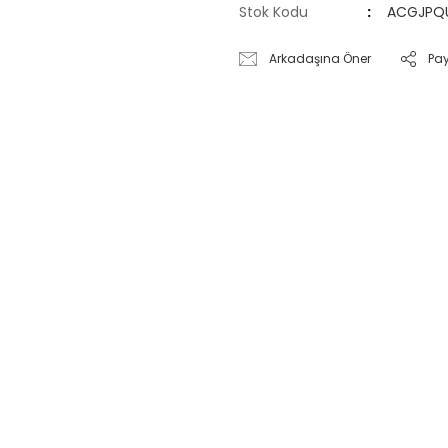
Stok Kodu
ACGJPQ
Arkadaşına Öner
Pa