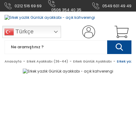
0212 516 69 69
0549 601 49 49
0506 354 40 35
Türkçe
Anasayfa
Erkek Ayakkabı (36-44)
Erkek Günlük Ayakkabı
Erkek yazl