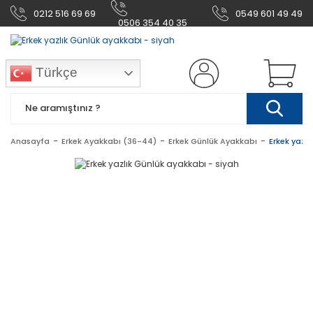
0212 516 69 69
0549 601 49 49
0506 354 40 35
Türkçe
Anasayfa
Erkek Ayakkabı (36-44)
Erkek Günlük Ayakkabı
Erkek yazlı