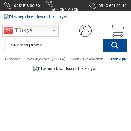
0212 516 69 69
0549 601 49 49
0506 354 40 35
Türkçe
Anasayfa
Erkek Ayakkabı (36-44)
Erkek Kışlık Ayakkabı
Erkek kışlık 