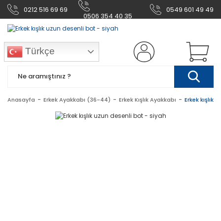
0212 516 69 69
0549 601 49 49
0506 354 40 35
Türkçe
Anasayfa
Erkek Ayakkabı (36-44)
Erkek Kışlık Ayakkabı
Erkek kışlık 