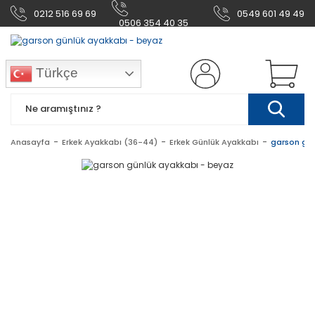
0212 516 69 69
0549 601 49 49
0506 354 40 35
Türkçe
Anasayfa
Erkek Ayakkabı (36-44)
Erkek Günlük Ayakkabı
garson gün