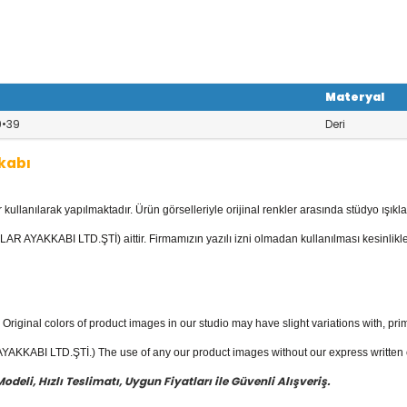
Materyal
9•39
Deri
kabı
llanılarak yapılmaktadır. Ürün görselleriyle orijinal renkler arasında stüdyo ışıkla
kkabı
kategorisinde; Sandaletler, Deri
kkabılar, Trekking ayakkabılar, Outdoor
AR AYAKKABI LTD.ŞTİ) aittir. Firmamızın yazılı izni olmadan kullanılması kesinlikle
 mevcuttur.
yakkabı
fiyatları ile güvenli alışverişin e
Original colors of product images in our studio may have slight variations with, prim
KKABI LTD.ŞTİ.) The use of any our product images without our express written con
eli, Hızlı Teslimatı, Uygun Fiyatları ile Güvenli Alışveriş.