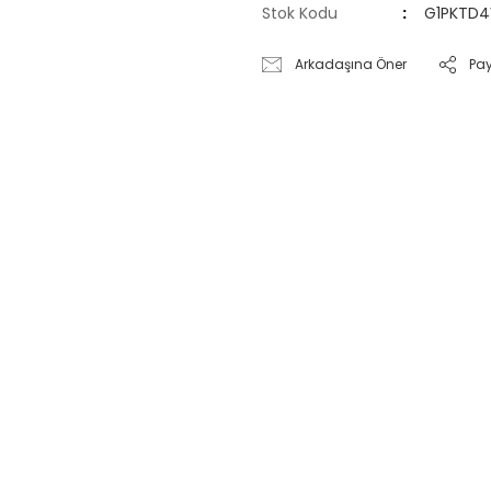
Stok Kodu
G1PKTD4
Arkadaşına Öner
Pa