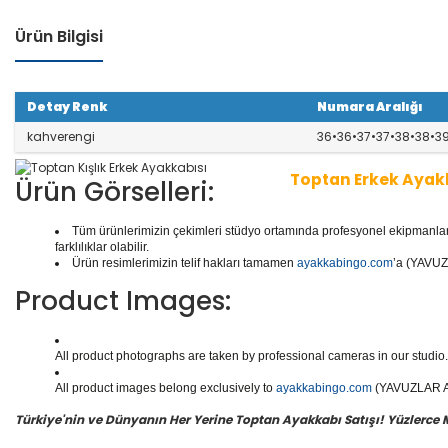
Ürün Bilgisi
Detay Renk
Numara Aralığı
kahverengi
36•36•37•37•38•38•3
Toptan Erkek Ayak
Ürün Görselleri:
Tüm ürünlerimizin çekimleri stüdyo ortamında profesyonel ekipmanlar ku
1 seri içinde
8
çift ayakkabı bulunur.
Toptan Erkek Aya
farklılıklar olabilir.
Günlük Ayakkabılar, Botlar, Çizmeler, Kaliteli Deri Aya
Ürün resimlerimizin telif hakları tamamen
ayakkabingo.com
’a (YAVUZL
ayakkabılar ve daha binlerce model erkek ayakkabısı
Product Images:
Yüzlerce modeli, hızlı teslimatı, uygun
toptan erkek a
n doğru adresi Yavuzlar Ayakkabı!
All product photographs are taken by professional cameras in our studio. 
All product images belong exclusively to
ayakkabingo.com
(YAVUZLAR AYA
Türkiye'nin ve Dünyanın Her Yerine Toptan Ayakkabı Satışı! Yüzlerce Mod