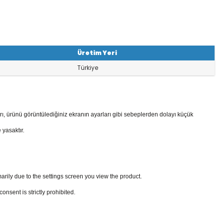
Üretim Yeri
Türkiye
rı, ürünü görüntülediğiniz ekranın ayarları gibi sebeplerden dolayı küçük
 yasaktır.
arily due to the settings screen you view the product.
sent is strictly prohibited.