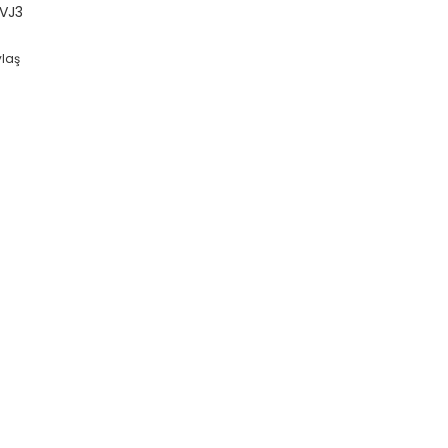
VJ3
ylaş