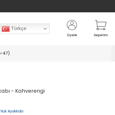
Türkçe
Üyelik
Sepetim
6-47)
abı - Kahverengi
nlük Ayakkabı