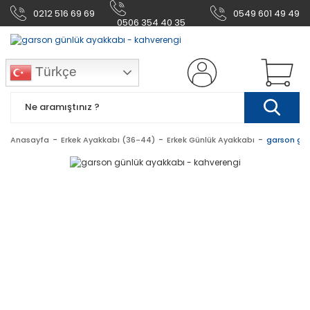
0212 516 69 69
0549 601 49 49
0506 354 40 35
Türkçe
Anasayfa
Erkek Ayakkabı (36-44)
Erkek Günlük Ayakkabı
garson gün