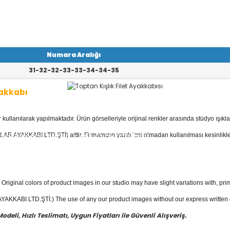
Numara Aralığı
31-32-32-33-33-34-34-35
yakkabı
llanılarak yapılmaktadır. Ürün görselleriyle orijinal renkler arasında stüdyo ışıkla
kabı
kategorisinde; Botlar, Çizmeler, K
 Ayakkabılar, Keten - Kot Ayakkabılar v
AR AYAKKABI LTD.ŞTİ) aittir. Firmamızın yazılı izni olmadan kullanılması kesinlikle
akkabı
fiyatları ile güvenli alışverişin en
Original colors of product images in our studio may have slight variations with, prim
KKABI LTD.ŞTİ.) The use of any our product images without our express written con
eli, Hızlı Teslimatı, Uygun Fiyatları ile Güvenli Alışveriş.