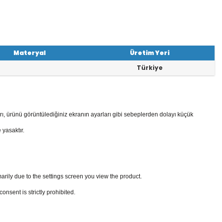
Materyal
Üretim Yeri
Türkiye
rı, ürünü görüntülediğiniz ekranın ayarları gibi sebeplerden dolayı küçük
 yasaktır.
arily due to the settings screen you view the product.
sent is strictly prohibited.