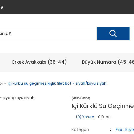
49
Erkek Ayakkabı (36-44)
Büyük Numara (45-4
bı
içi kürklü su geçirmez kışlık filet bot - siyah/koyu siyah
ŞirinGenç
Içi Kürklü Su Geçirmez
(0) Yorum
- 0 Puan
Kategori
Filet Kış