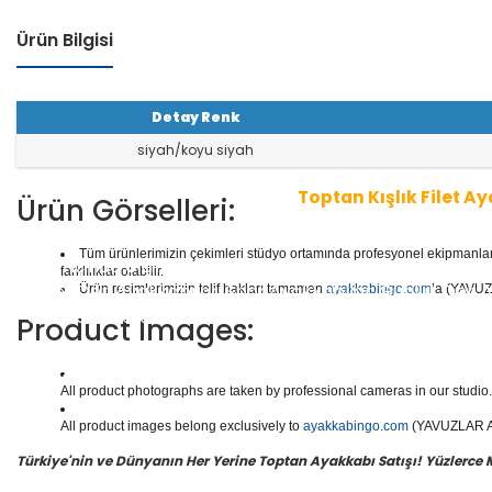
Ürün Bilgisi
Detay Renk
siyah/koyu siyah
Toptan Kışlık Filet A
Ürün Görselleri:
Tüm ürünlerimizin çekimleri stüdyo ortamında profesyonel ekipmanlar ku
1 seri içinde
8
çift ayakkabı bulunur.
Toptan Filet Ayak
farklılıklar olabilir.
aliteli Deri Ayakkabılar, Spor Ayakkabılar, Günlük Deri
Ürün resimlerimizin telif hakları tamamen
ayakkabingo.com
’a (YAVUZL
e daha binlerce model filet ayakkabısı mevcuttur.
Product Images:
Yüzlerce modeli, hızlı teslimatı, uygun
toptan filet ay
doğru adresi Yavuzlar Ayakkabı!
All product photographs are taken by professional cameras in our studio. 
All product images belong exclusively to
ayakkabingo.com
(YAVUZLAR AYA
Türkiye'nin ve Dünyanın Her Yerine Toptan Ayakkabı Satışı! Yüzlerce Mod