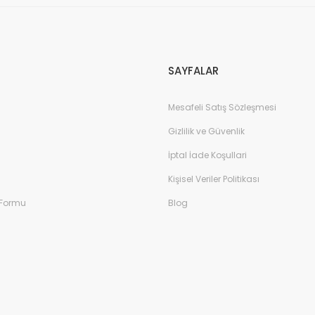
Lila/Taba
Içi Kürklü Su Geçirmez Kışlık Filet B
SAYFALAR
Mesafeli Satış Sözleşmesi
Gizlilik ve Güvenlik
İptal İade Koşullari
Kişisel Veriler Politikası
 Formu
Blog