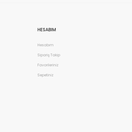
ot - Lacivert/Koyu Siyah
HESABIM
Hesabım
Sipariş Takip
Favorileriniz
Sepetiniz