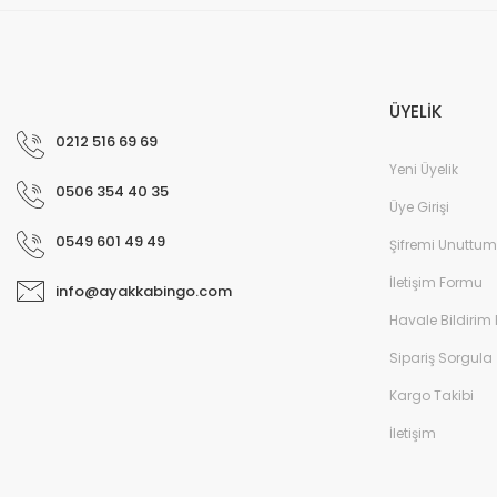
Içi Kürklü Su Geçirmez Kışlık Filet Bot - Pembe/
ÜYELİK
0212 516 69 69
Yeni Üyelik
0506 354 40 35
Üye Girişi
0549 601 49 49
Şifremi Unuttum
İletişim Formu
info@ayakkabingo.com
Havale Bildirim
Sipariş Sorgula
Kargo Takibi
İletişim