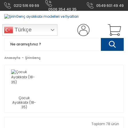
0212 516 69 69
0549 601 49 49
0506 354 40 35
Türkçe
Anasayfa
ŞirinGenç
Çocuk
Ayakkabı (18-
35)
Toplam 78 ürün