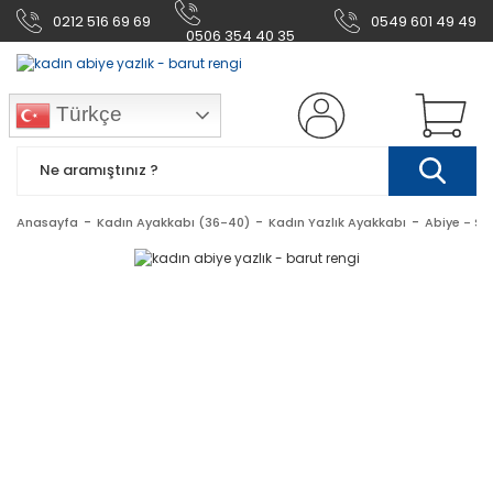
0212 516 69 69
0549 601 49 49
0506 354 40 35
Türkçe
Anasayfa
Kadın Ayakkabı (36-40)
Kadın Yazlık Ayakkabı
Abiye - Sti