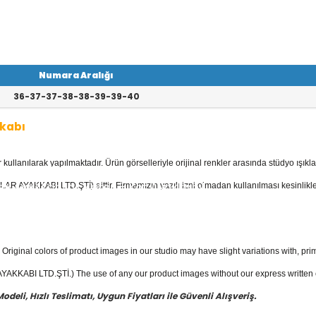
Numara Aralığı
36-37-37-38-38-39-39-40
kabı
llanılarak yapılmaktadır. Ürün görselleriyle orijinal renkler arasında stüdyo ışıkla
yan Ayakkabı
kategorisinde; Stilettola
 Deri Ayakkabılar, Keten - Kot Ayakkabıl
AR AYAKKABI LTD.ŞTİ) aittir. Firmamızın yazılı izni olmadan kullanılması kesinlikle
bısı mevcuttur.
yakkabı
fiyatları ile güvenli alışverişin
Original colors of product images in our studio may have slight variations with, prim
KKABI LTD.ŞTİ.) The use of any our product images without our express written con
eli, Hızlı Teslimatı, Uygun Fiyatları ile Güvenli Alışveriş.