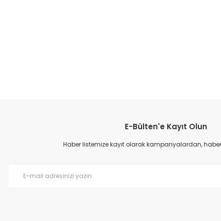
E-Bülten'e Kayıt Olun
Haber listemize kayıt olarak kampanyalardan, haberda
Kadın Ince Topuk Abiye - Siyah
Kadın In