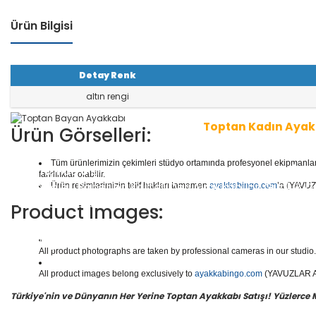
Ürün Bilgisi
Detay Renk
altın rengi
Toptan Kadın Ayak
Ürün Görselleri:
Tüm ürünlerimizin çekimleri stüdyo ortamında profesyonel ekipmanlar ku
1 seri içinde
8
çift ayakkabı bulunur.
Toptan Kadın/Ba
farklılıklar olabilir.
r, Abiyeler, Babetler, Kaliteli Deri Ayakkabılar, Günlük
Ürün resimlerimizin telif hakları tamamen
ayakkabingo.com
’a (YAVUZL
ar, Botlar ve daha binlerce model kadın/bayan ayakka
Product Images:
Yüzlerce modeli, hızlı teslimatı, uygun
toptan bayan a
en doğru adresi Yavuzlar Ayakkabı!
All product photographs are taken by professional cameras in our studio. 
All product images belong exclusively to
ayakkabingo.com
(YAVUZLAR AYA
Türkiye'nin ve Dünyanın Her Yerine Toptan Ayakkabı Satışı! Yüzlerce Mod