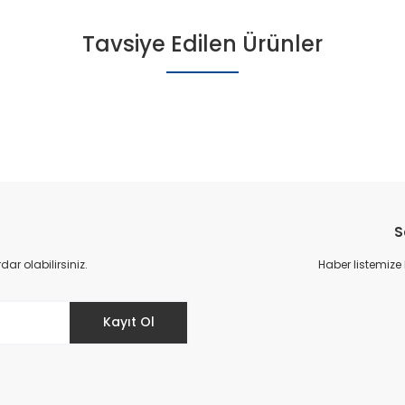
Tavsiye Edilen Ürünler
S
r olabilirsiniz.
Haber listemize
ce Topuk Abiye - Gümüş
Kayıt Ol