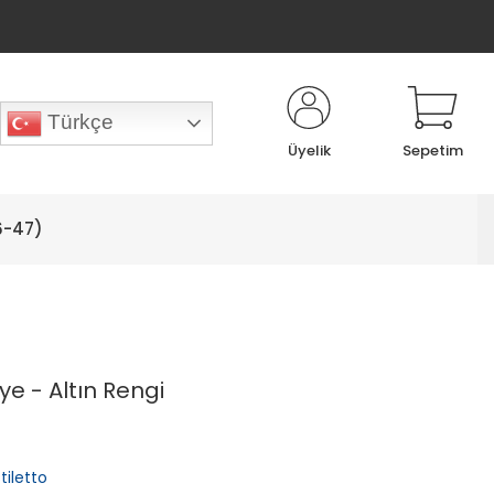
Türkçe
Üyelik
Sepetim
6-47)
e - Altın Rengi
tiletto