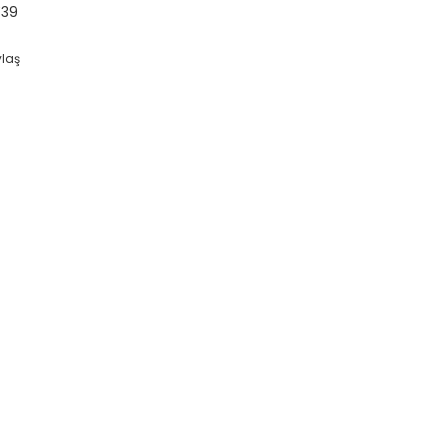
39
ylaş