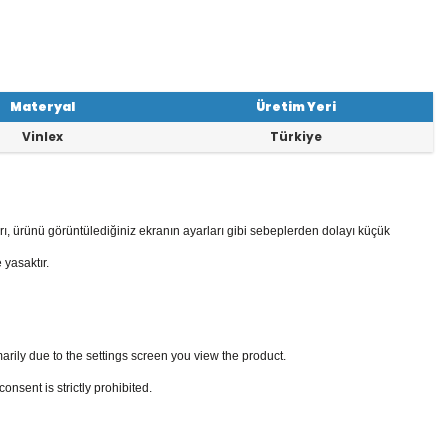
Materyal
Üretim Yeri
Vinlex
Türkiye
rı, ürünü görüntülediğiniz ekranın ayarları gibi sebeplerden dolayı küçük
 yasaktır.
arily due to the settings screen you view the product.
sent is strictly prohibited.