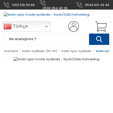
0212 516 69 69
0549 601 49 49
0506 354 40 35
Türkçe
Anasayfa
Kadın Ayakkabı (36-40)
Kadın Spor Ayakkabı
kadın spor 