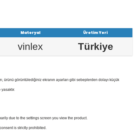
Materyal
Üretim Yeri
vinlex
Türkiye
rı, ürünü görüntülediğiniz ekranın ayarları gibi sebeplerden dolayı küçük
 yasaktır.
arily due to the settings screen you view the product.
sent is strictly prohibited.