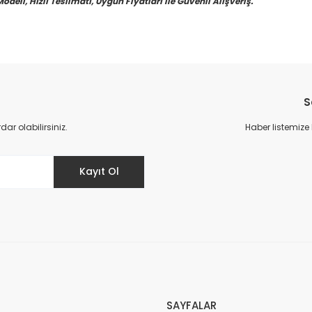
eli, Hızlı Teslimatı, Uygun Fiyatları ile Güvenli Alışveriş.
S
r olabilirsiniz.
Haber listemize
Kayıt Ol
SAYFALAR