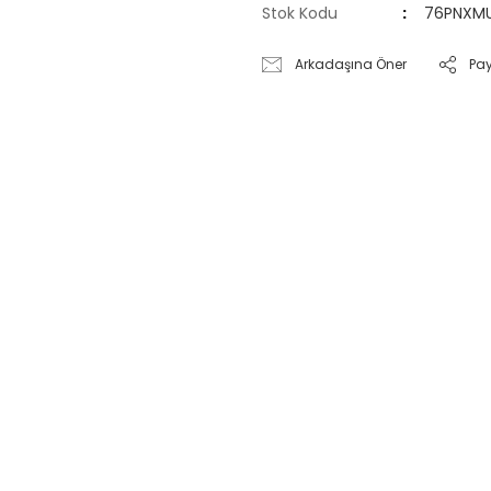
Stok Kodu
76PNXM
Arkadaşına Öner
Pa