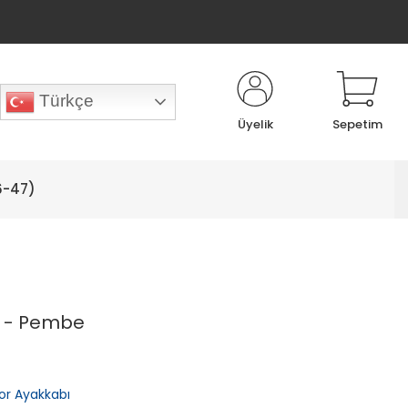
Türkçe
Üyelik
Sepetim
6-47)
ı - Pembe
or Ayakkabı