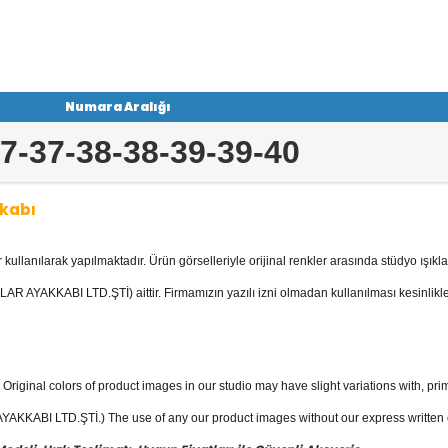
Numara Aralığı
7-37-38-38-39-39-40
kabı
llanılarak yapılmaktadır. Ürün görselleriyle orijinal renkler arasında stüdyo ışıkla
yan Ayakkabı
kategorisinde; Stilettola
 Deri Ayakkabılar, Keten - Kot Ayakkabıl
AR AYAKKABI LTD.ŞTİ) aittir. Firmamızın yazılı izni olmadan kullanılması kesinlikle
bısı mevcuttur.
yakkabı
fiyatları ile güvenli alışverişin
Original colors of product images in our studio may have slight variations with, prim
KKABI LTD.ŞTİ.) The use of any our product images without our express written con