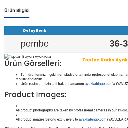
Ürün Bilgisi
Detay Renk
pembe
36-3
Toptan Kadın Ayak
Ürün Görselleri:
Tüm ürünlerimizin çekimleri stüdyo ortamında profesyonel ekipmanlar ku
1 seri içinde
8
çift ayakkabı bulunur.
Toptan Kadın/Ba
farklılıklar olabilir.
r, Abiyeler, Babetler, Kaliteli Deri Ayakkabılar, Günlük
Ürün resimlerimizin telif hakları tamamen
ayakkabingo.com
’a (YAVUZL
ar, Botlar ve daha binlerce model kadın/bayan ayakka
Product Images:
Yüzlerce modeli, hızlı teslimatı, uygun
toptan bayan a
en doğru adresi Yavuzlar Ayakkabı!
All product photographs are taken by professional cameras in our studio. 
All product images belong exclusively to
ayakkabingo.com
(YAVUZLAR AYA