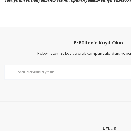
Türkiye'nin ve Dünyanın Her Yerine Toptan Ayakkabı Satışı! Yüzlerce Mod
E-Bülten'e Kayıt Olun
Haber listemize kayıt olarak kampanyalardan, haberda
ÜYELİK