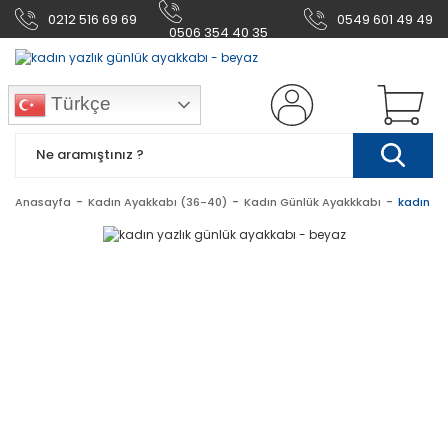
0212 516 69 69
0549 601 49 49
0506 354 40 35
Türkçe
Anasayfa
Kadın Ayakkabı (36-40)
Kadın Günlük Ayakkkabı
kadın ya