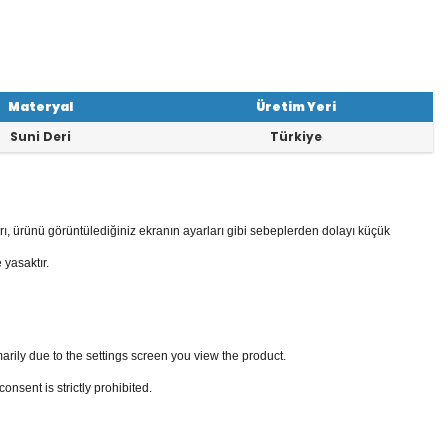
Materyal
Üretim Yeri
Suni Deri
Türkiye
rı, ürünü görüntülediğiniz ekranın ayarları gibi sebeplerden dolayı küçük
 yasaktır.
arily due to the settings screen you view the product.
sent is strictly prohibited.