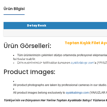
Ürün Bilgisi
Detay Renk
Toptan Kışlık Filet A
Ürün Görselleri:
Tüm ürünlerimizin çekimleri stüdyo ortamında profesyonel ekipmanlar ku
1 seri içinde
8
çift ayakkabı bulunur.
Toptan Filet Ayak
farklılıklar olabilir.
aliteli Deri Ayakkabılar, Spor Ayakkabılar, Günlük Deri
Ürün resimlerimizin telif hakları tamamen
ayakkabingo.com
’a (YAVUZL
e daha binlerce model filet ayakkabısı mevcuttur.
Product Images:
Yüzlerce modeli, hızlı teslimatı, uygun
toptan filet ay
doğru adresi Yavuzlar Ayakkabı!
All product photographs are taken by professional cameras in our studio. 
All product images belong exclusively to
ayakkabingo.com
(YAVUZLAR AYA
Türkiye'nin ve Dünyanın Her Yerine Toptan Ayakkabı Satışı! Yüzlerce Mod