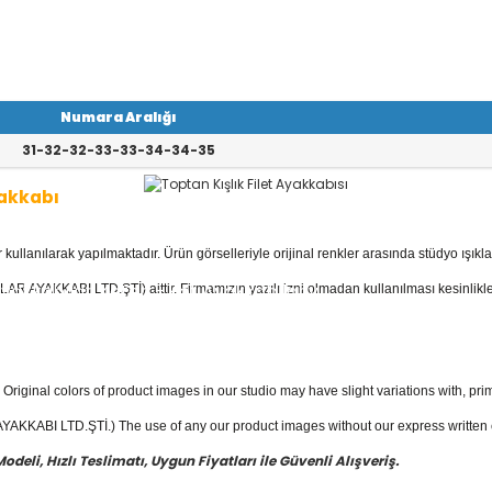
Numara Aralığı
31-32-32-33-33-34-34-35
yakkabı
llanılarak yapılmaktadır. Ürün görselleriyle orijinal renkler arasında stüdyo ışıkla
kabı
kategorisinde; Botlar, Çizmeler, K
 Ayakkabılar, Keten - Kot Ayakkabılar v
AR AYAKKABI LTD.ŞTİ) aittir. Firmamızın yazılı izni olmadan kullanılması kesinlikle
akkabı
fiyatları ile güvenli alışverişin en
Original colors of product images in our studio may have slight variations with, prim
KKABI LTD.ŞTİ.) The use of any our product images without our express written con
eli, Hızlı Teslimatı, Uygun Fiyatları ile Güvenli Alışveriş.