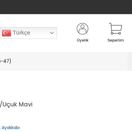
Türkçe
Üyelik
Sepetim
6-47)
ah/Uçuk Mavi
lık Ayakkabı