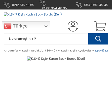
0212 516 69 69
0549 601 49 49
0506 354 40 35
Türkçe
Anasayfa
Kadın Ayakkabı (36-40)
Kadın Kışlık Ayakkabı
KLS-17 Kışlı