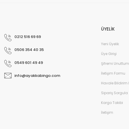
Sb-122 Yeni Doğan Erkek Çocuk Sandalet - Kah
ÜYELİK
0212 516 69 69
Yeni Üyelik
0506 354 40 35
Üye Girişi
0549 601 49 49
Şifremi Unuttum
İletişim Formu
info@ayakkabingo.com
Havale Bildirim
Sipariş Sorgula
Kargo Takibi
İletişim