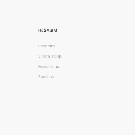
HESABIM
Hesabım
Sipariş Takip
Favorileriniz
Sepetiniz
ndalet - Lacivert