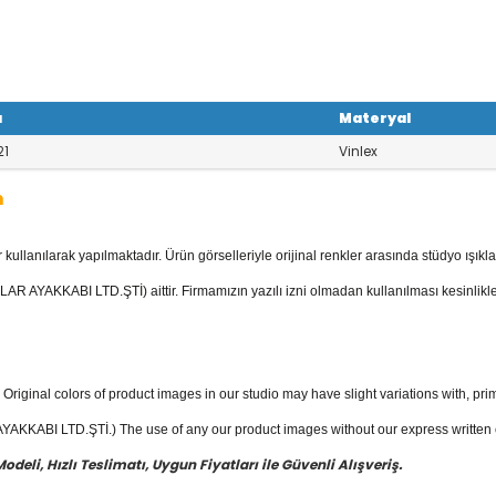
ı
Materyal
21
Vinlex
m
llanılarak yapılmaktadır. Ürün görselleriyle orijinal renkler arasında stüdyo ışıkla
tegorisinde; Sandaletler, Kaliteli Deri İl
l ilk adım mevcuttur.
AR AYAKKABI LTD.ŞTİ) aittir. Firmamızın yazılı izni olmadan kullanılması kesinlikle
ğan ayakkabı
fiyatları ile güvenli alışve
Original colors of product images in our studio may have slight variations with, prim
KKABI LTD.ŞTİ.) The use of any our product images without our express written con
eli, Hızlı Teslimatı, Uygun Fiyatları ile Güvenli Alışveriş.