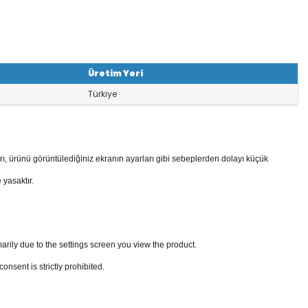
Üretim Yeri
Türkiye
rı, ürünü görüntülediğiniz ekranın ayarları gibi sebeplerden dolayı küçük
 yasaktır.
arily due to the settings screen you view the product.
sent is strictly prohibited.