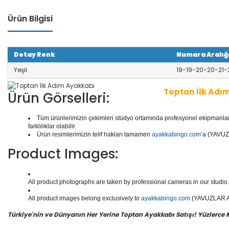
Ürün Bilgisi
Detay Renk
Numara Aralığ
Yeşil
19-19-20-20-21-
Toptan İlk Adı
Ürün Görselleri:
Tüm ürünlerimizin çekimleri stüdyo ortamında profesyonel ekipmanlar ku
1 seri içinde
6
çift ayakkabı bulunur.
Toptan İlk Adım
ka
farklılıklar olabilir.
k Adımlar, Ortopedik İlk Adımlar ve daha binlerce mode
Ürün resimlerimizin telif hakları tamamen
ayakkabingo.com
’a (YAVUZL
Product Images:
Yüzlerce modeli, hızlı teslimatı, uygun
toptan yeni do
rişin en doğru adresi Yavuzlar Ayakkabı!
All product photographs are taken by professional cameras in our studio. 
All product images belong exclusively to
ayakkabingo.com
(YAVUZLAR AYA
Türkiye'nin ve Dünyanın Her Yerine Toptan Ayakkabı Satışı! Yüzlerce Mod