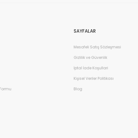
verengi
SAYFALAR
Mesafeli Satış Sözleşmesi
Gizlilik ve Güvenlik
İptal İade Koşullari
Kişisel Veriler Politikası
 Formu
Blog
Sb-122 Yeni Doğan Erkek Çocuk Sa