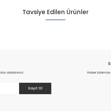
Tavsiye Edilen Ürünler
S
r olabilirsiniz.
Haber listemize
Kayıt Ol
Sb-122 Yeni Doğan Erkek Çocuk San