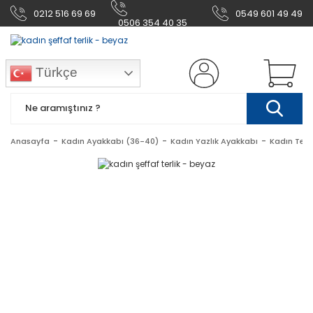
0212 516 69 69
0549 601 49 49
0506 354 40 35
Türkçe
Anasayfa
Kadın Ayakkabı (36-40)
Kadın Yazlık Ayakkabı
Kadın Terl