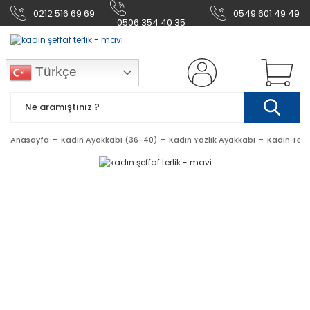
0212 516 69 69
0549 601 49 49
0506 354 40 35
Türkçe
Anasayfa
Kadın Ayakkabı (36-40)
Kadın Yazlık Ayakkabı
Kadın Terl