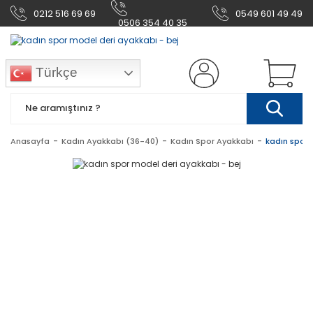
0212 516 69 69
0549 601 49 49
0506 354 40 35
Türkçe
Anasayfa
Kadın Ayakkabı (36-40)
Kadın Spor Ayakkabı
kadın spor 