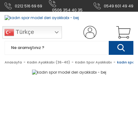
0212 516 69 69
0549 601 49 49
0506 354 40 35
Türkçe
Anasayfa
Kadın Ayakkabı (36-40)
Kadın Spor Ayakkabı
kadın spor 