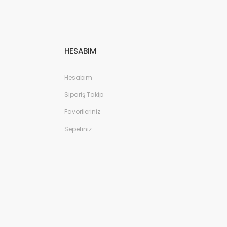
HESABIM
Hesabım
Sipariş Takip
Favorileriniz
- Lacivert/Gümüş
Sepetiniz