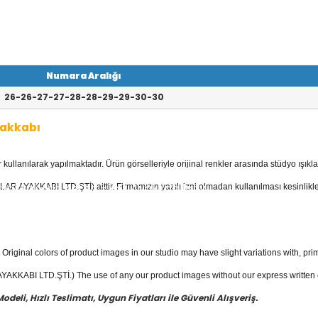
Numara Aralığı
26-26-27-27-28-28-29-29-30-30
yakkabı
llanılarak yapılmaktadır. Ürün görselleriyle orijinal renkler arasında stüdyo ışıkla
kkabı
kategorisinde; Botlar, Çizmeler, K
 Ayakkabılar, Keten - Kot Ayakkabılar v
AR AYAKKABI LTD.ŞTİ) aittir. Firmamızın yazılı izni olmadan kullanılması kesinlikle
yakkabı
fiyatları ile güvenli alışverişin e
Original colors of product images in our studio may have slight variations with, prim
KKABI LTD.ŞTİ.) The use of any our product images without our express written con
eli, Hızlı Teslimatı, Uygun Fiyatları ile Güvenli Alışveriş.