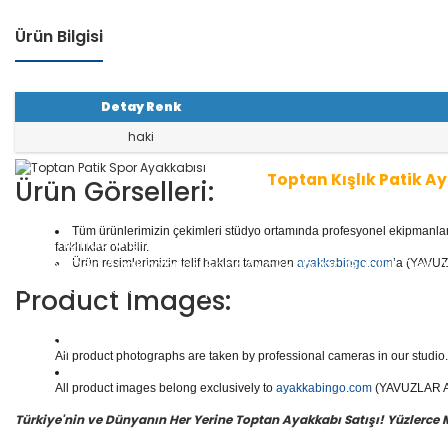
Ürün Bilgisi
Detay Renk
haki
Toptan Kışlık Patik A
Ürün Görselleri:
Tüm ürünlerimizin çekimleri stüdyo ortamında profesyonel ekipmanlar ku
1 seri içinde
8
çift ayakkabı bulunur.
Toptan Patik Aya
farklılıklar olabilir.
aliteli Deri Ayakkabılar, Spor Ayakkabılar, Günlük Deri
Ürün resimlerimizin telif hakları tamamen
ayakkabingo.com
’a (YAVUZL
e daha binlerce model patik ayakkabısı mevcuttur.
Product Images:
Yüzlerce modeli, hızlı teslimatı, uygun
toptan patik a
n doğru adresi Yavuzlar Ayakkabı!
All product photographs are taken by professional cameras in our studio. 
All product images belong exclusively to
ayakkabingo.com
(YAVUZLAR AYA
Türkiye'nin ve Dünyanın Her Yerine Toptan Ayakkabı Satışı! Yüzlerce Mod