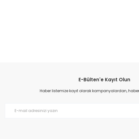
E-Bülten'e Kayıt Olun
Haber listemize kayıt olarak kampanyalardan, haberda
Patik Içi Kürklü Bot - Siyah
Patik Içi Kürkl