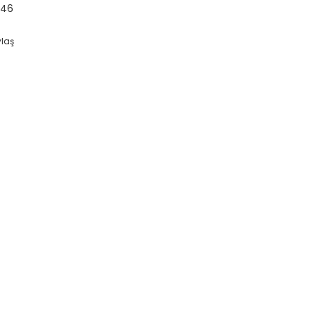
46
ylaş