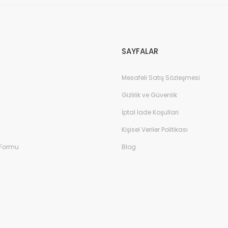
SAYFALAR
Mesafeli Satış Sözleşmesi
Gizlilik ve Güvenlik
k Içi Kürklü Bot - Pembe
İptal İade Koşullari
Patik Içi Kürklü Bot 
Kişisel Veriler Politikası
 Formu
Blog