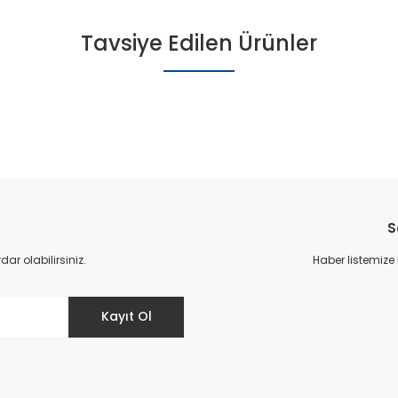
Tavsiye Edilen Ürünler
S
r olabilirsiniz.
Haber listemize
ü Bot - Lacivert
Kayıt Ol
Patik Içi Kürklü Bot - Lacivert