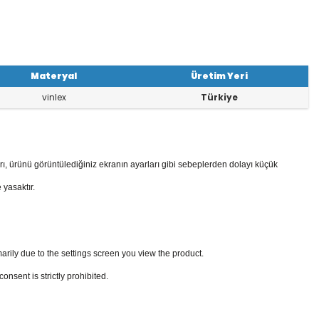
Materyal
Üretim Yeri
vinlex
Türkiye
rı, ürünü görüntülediğiniz ekranın ayarları gibi sebeplerden dolayı küçük
 yasaktır.
arily due to the settings screen you view the product.
sent is strictly prohibited.