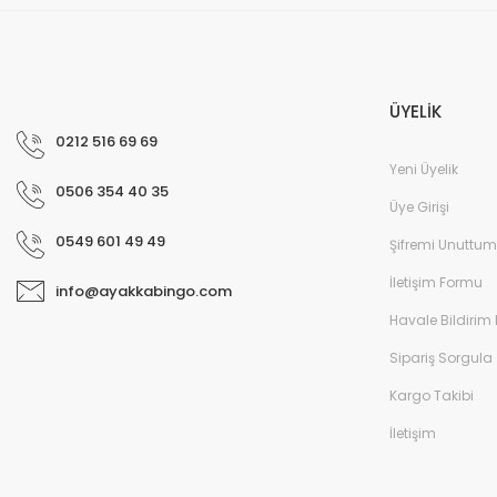
ÜYELİK
0212 516 69 69
Yeni Üyelik
0506 354 40 35
Üye Girişi
Pati
0549 601 49 49
Şifremi Unuttum
Patik Içi Kürklü Bot - Pembe/Gümüş
İletişim Formu
info@ayakkabingo.com
Havale Bildirim
Sipariş Sorgula
Kargo Takibi
İletişim