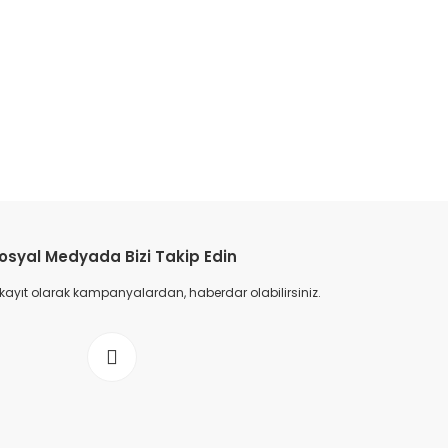
osyal Medyada Bizi Takip Edin
 kayıt olarak kampanyalardan, haberdar olabilirsiniz.
Patik Içi Kürklü Bot - Bordo
/Su Mavisi