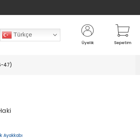
Türkçe
Üyelik
Sepetim
6-47)
Haki
lık Ayakkabı